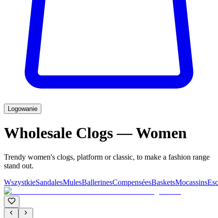
Logowanie
Wholesale Clogs — Women
Trendy women's clogs, platform or classic, to make a fashion range
stand out.
Wszystkie
Sandales
Mules
Ballerines
Compensées
Baskets
Mocassins
Esc