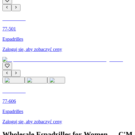
C'M PARIS
77-501
Espadrilles
Zaloguj się, aby zobaczyć ceny
C'M PARIS
77-606
Espadrilles
Zaloguj się, aby zobaczyć ceny
Wholesale Espadrilles for Women — C'M