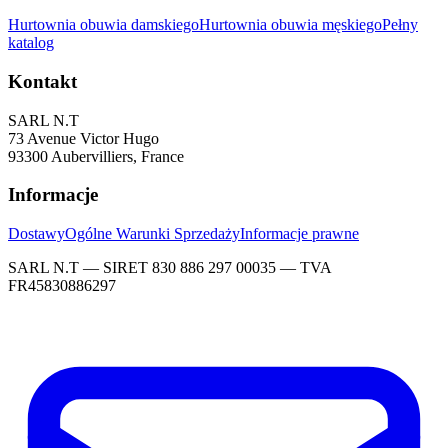
Hurtownia obuwia damskiego
Hurtownia obuwia męskiego
Pełny
katalog
Kontakt
SARL N.T
73 Avenue Victor Hugo
93300 Aubervilliers, France
Informacje
Dostawy
Ogólne Warunki Sprzedaży
Informacje prawne
SARL N.T — SIRET 830 886 297 00035 — TVA
FR45830886297