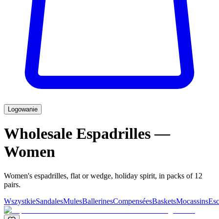
Logowanie
Wholesale Espadrilles —
Women
Women's espadrilles, flat or wedge, holiday spirit, in packs of 12
pairs.
Wszystkie
Sandales
Mules
Ballerines
Compensées
Baskets
Mocassins
Esc