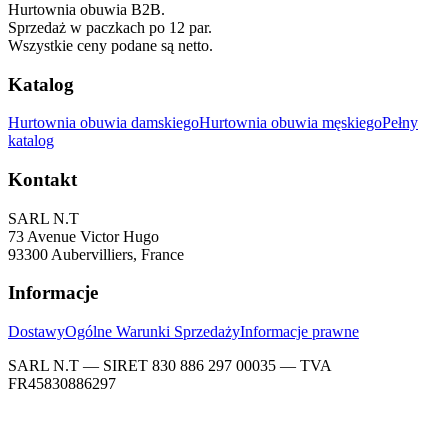
Hurtownia obuwia B2B.
Sprzedaż w paczkach po 12 par.
Wszystkie ceny podane są netto.
Katalog
Hurtownia obuwia damskiego
Hurtownia obuwia męskiego
Pełny
katalog
Kontakt
SARL N.T
73 Avenue Victor Hugo
93300 Aubervilliers, France
Informacje
Dostawy
Ogólne Warunki Sprzedaży
Informacje prawne
SARL N.T — SIRET 830 886 297 00035 — TVA
FR45830886297