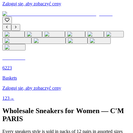
Zaloguj się, aby zobaczyć ceny
C'M PARIS
6223
Baskets
Zaloguj się, aby zobaczyć ceny
1
2
3
→
Wholesale Sneakers for Women — C'M
PARIS
Every sneakers style is sold in packs of 12 pairs in assorted sizes