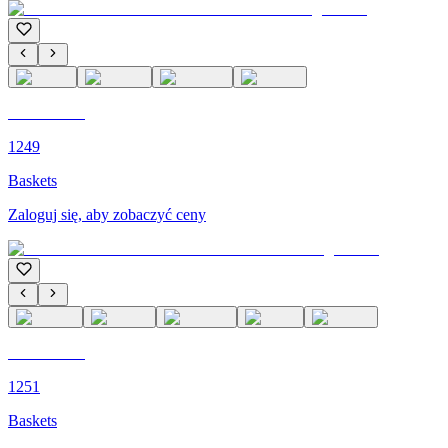
C'M PARIS
1249
Baskets
Zaloguj się, aby zobaczyć ceny
C'M PARIS
1251
Baskets