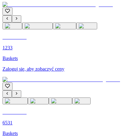
C'M PARIS
1233
Baskets
Zaloguj się, aby zobaczyć ceny
C'M PARIS
6531
Baskets