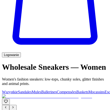
Logowanie
Wholesale Sneakers — Women
Women's fashion sneakers: low-tops, chunky soles, glitter finishes
and animal prints.
Wszystkie
Sandales
Mules
Ballerines
Compensées
Baskets
Mocassins
Esc