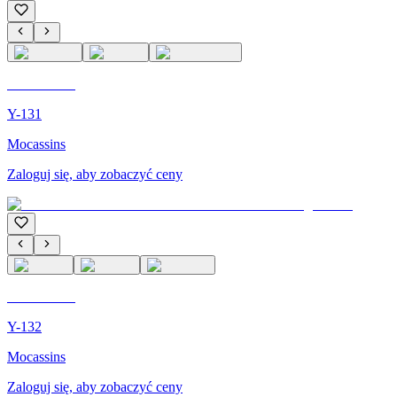
C'M PARIS
Y-131
Mocassins
Zaloguj się, aby zobaczyć ceny
C'M PARIS
Y-132
Mocassins
Zaloguj się, aby zobaczyć ceny