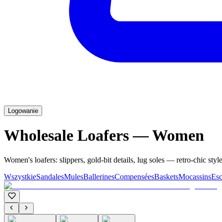
Logowanie
Wholesale Loafers — Women
Women's loafers: slippers, gold-bit details, lug soles — retro-chic style
Wszystkie
Sandales
Mules
Ballerines
Compensées
Baskets
Mocassins
Esc