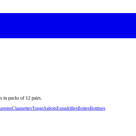
s in packs of 12 pairs.
arpins
Claquettes
Tongs
Sabots
Espadrilles
Bottes
Bottines