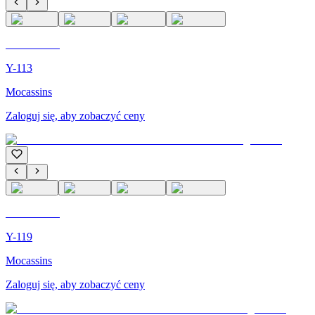
C'M PARIS
Y-113
Mocassins
Zaloguj się, aby zobaczyć ceny
C'M PARIS
Y-119
Mocassins
Zaloguj się, aby zobaczyć ceny