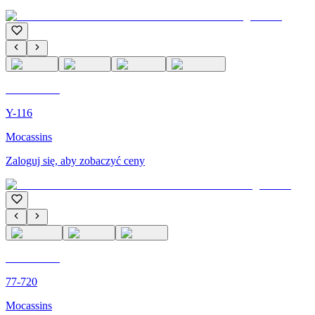
C'M PARIS
Y-116
Mocassins
Zaloguj się, aby zobaczyć ceny
C'M PARIS
77-720
Mocassins