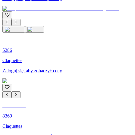
C'M PARIS
5286
Claquettes
Zaloguj się, aby zobaczyć ceny
C'M PARIS
8369
Claquettes