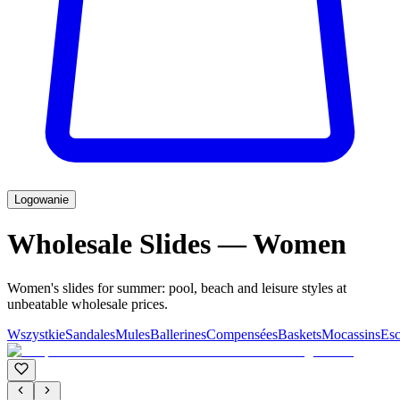
Logowanie
Wholesale Slides — Women
Women's slides for summer: pool, beach and leisure styles at
unbeatable wholesale prices.
Wszystkie
Sandales
Mules
Ballerines
Compensées
Baskets
Mocassins
Esc