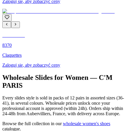
Zaloguj się, aby zobaczyć ceny
C'M PARIS
8370
Claquettes
Zaloguj się, aby zobaczyć ceny
Wholesale Slides for Women — C'M
PARIS
Every slides style is sold in packs of 12 pairs in assorted sizes (36-
41), in several colours. Wholesale prices unlock once your
professional account is approved (within 24h). Orders ship within
24-48h from Aubervilliers, France, with delivery across Europe.
Browse the full collection in our
wholesale women's shoes
catalogue.