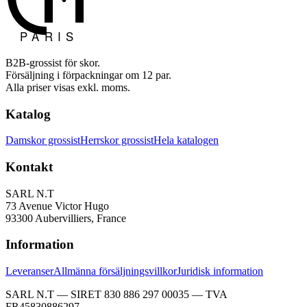
B2B-grossist för skor.
Försäljning i förpackningar om 12 par.
Alla priser visas exkl. moms.
Katalog
Damskor grossist
Herrskor grossist
Hela katalogen
Kontakt
SARL N.T
73 Avenue Victor Hugo
93300 Aubervilliers, France
Information
Leveranser
Allmänna försäljningsvillkor
Juridisk information
SARL N.T — SIRET 830 886 297 00035 — TVA
FR45830886297