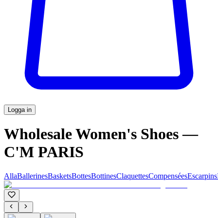
Logga in
Wholesale Women's Shoes —
C'M PARIS
Alla
Ballerines
Baskets
Bottes
Bottines
Claquettes
Compensées
Escarpins