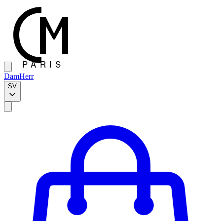
Dam
Herr
SV