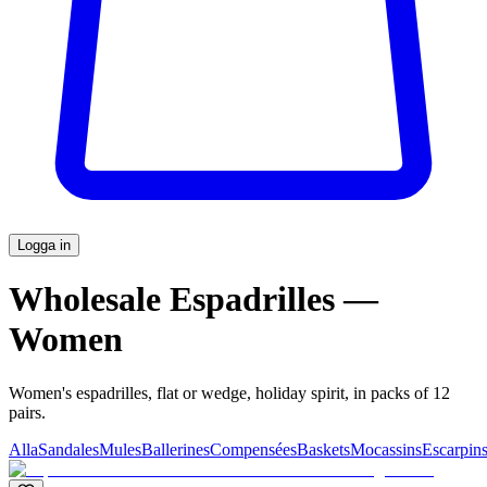
Logga in
Wholesale Espadrilles —
Women
Women's espadrilles, flat or wedge, holiday spirit, in packs of 12
pairs.
Alla
Sandales
Mules
Ballerines
Compensées
Baskets
Mocassins
Escarpin