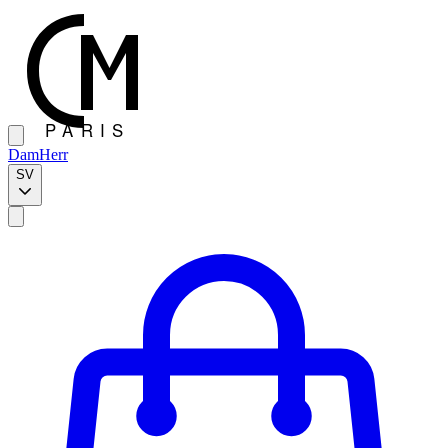
Dam
Herr
SV