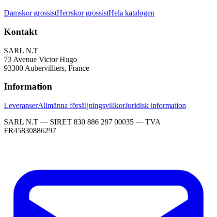
Damskor grossist
Herrskor grossist
Hela katalogen
Kontakt
SARL N.T
73 Avenue Victor Hugo
93300 Aubervilliers, France
Information
Leveranser
Allmänna försäljningsvillkor
Juridisk information
SARL N.T — SIRET 830 886 297 00035 — TVA
FR45830886297