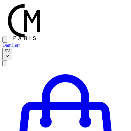
Dam
Herr
SV