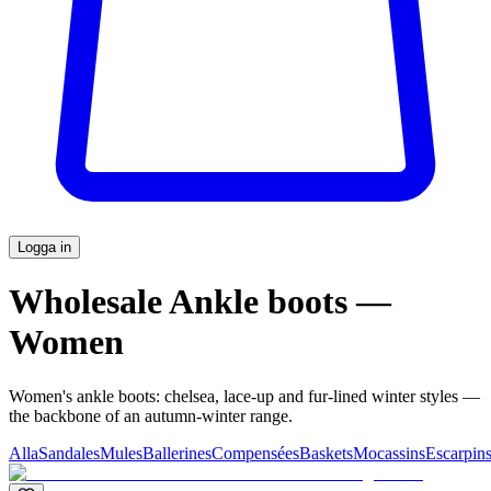
Logga in
Wholesale Ankle boots —
Women
Women's ankle boots: chelsea, lace-up and fur-lined winter styles —
the backbone of an autumn-winter range.
Alla
Sandales
Mules
Ballerines
Compensées
Baskets
Mocassins
Escarpin