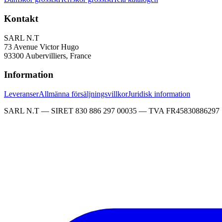
Kontakt
SARL N.T
73 Avenue Victor Hugo
93300 Aubervilliers, France
Information
Leveranser
Allmänna försäljningsvillkor
Juridisk information
SARL N.T — SIRET 830 886 297 00035 — TVA FR45830886297