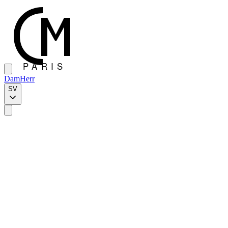
Dam
Herr
SV