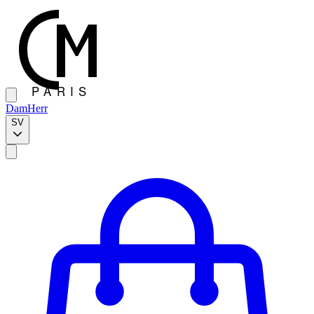
Dam
Herr
SV