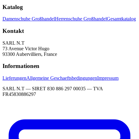
Katalog
Damenschuhe Großhandel
Herrenschuhe Großhandel
Gesamtkatalog
Kontakt
SARL N.T
73 Avenue Victor Hugo
93300 Aubervilliers, France
Informationen
Lieferungen
Allgemeine Geschaeftsbedingungen
Impressum
SARL N.T — SIRET 830 886 297 00035 — TVA
FR45830886297