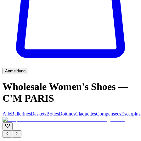
Anmeldung
Wholesale Women's Shoes —
C'M PARIS
Alle
Ballerines
Baskets
Bottes
Bottines
Claquettes
Compensées
Escarpins