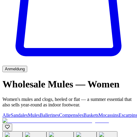
Anmeldung
Wholesale Mules — Women
Women's mules and clogs, heeled or flat — a summer essential that
also sells year-round as indoor footwear.
Alle
Sandales
Mules
Ballerines
Compensées
Baskets
Mocassins
Escarpin