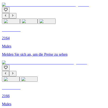
C'M PARIS
2164
Mules
Melden Sie sich an, um die Preise zu sehen
C'M PARIS
2166
Mules