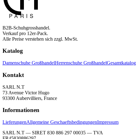
B2B-Schuhgrosshandel.
Verkauf pro 12er-Pack.
Alle Preise verstehen sich zzgl. MwSt.
Katalog
Damenschuhe Großhandel
Herrenschuhe Großhandel
Gesamtkatalog
Kontakt
SARL N.T
73 Avenue Victor Hugo
93300 Aubervilliers, France
Informationen
Lieferungen
Allgemeine Geschaeftsbedingungen
Impressum
SARL N.T — SIRET 830 886 297 00035 — TVA
FR45830886297