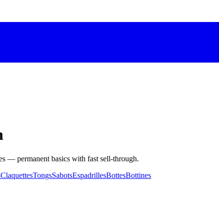
n
les — permanent basics with fast sell-through.
s
Claquettes
Tongs
Sabots
Espadrilles
Bottes
Bottines