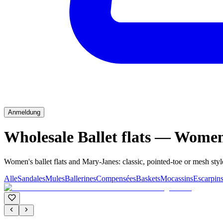
Anmeldung
Wholesale Ballet flats — Wome
Women's ballet flats and Mary-Janes: classic, pointed-toe or mesh sty
Alle
Sandales
Mules
Ballerines
Compensées
Baskets
Mocassins
Escarpin