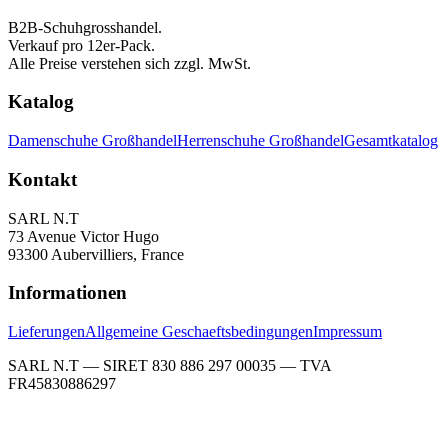
B2B-Schuhgrosshandel.
Verkauf pro 12er-Pack.
Alle Preise verstehen sich zzgl. MwSt.
Katalog
Damenschuhe Großhandel
Herrenschuhe Großhandel
Gesamtkatalog
Kontakt
SARL N.T
73 Avenue Victor Hugo
93300 Aubervilliers, France
Informationen
Lieferungen
Allgemeine Geschaeftsbedingungen
Impressum
SARL N.T — SIRET 830 886 297 00035 — TVA
FR45830886297