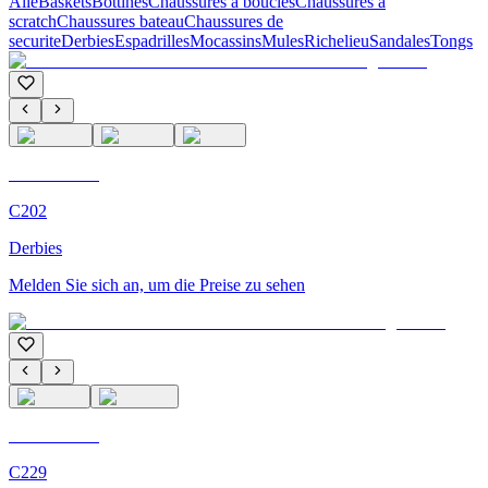
Alle
Baskets
Bottines
Chaussures a boucles
Chaussures a
scratch
Chaussures bateau
Chaussures de
securite
Derbies
Espadrilles
Mocassins
Mules
Richelieu
Sandales
Tongs
C'M Homme
C202
Derbies
Melden Sie sich an, um die Preise zu sehen
C'M Homme
C229