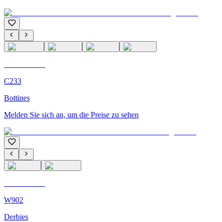
C'M Homme
C233
Bottines
Melden Sie sich an, um die Preise zu sehen
C'M Homme
W902
Derbies