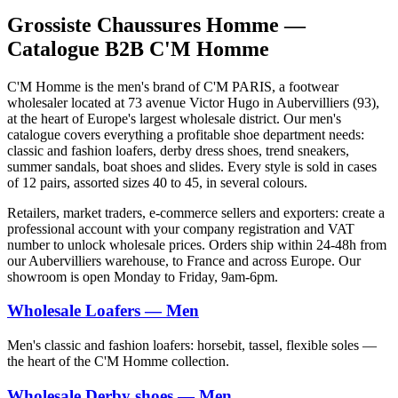
Grossiste Chaussures Homme —
Catalogue B2B C'M Homme
C'M Homme is the men's brand of C'M PARIS, a footwear
wholesaler located at 73 avenue Victor Hugo in Aubervilliers (93),
at the heart of Europe's largest wholesale district. Our men's
catalogue covers everything a profitable shoe department needs:
classic and fashion loafers, derby dress shoes, trend sneakers,
summer sandals, boat shoes and slides. Every style is sold in cases
of 12 pairs, assorted sizes 40 to 45, in several colours.
Retailers, market traders, e-commerce sellers and exporters: create a
professional account with your company registration and VAT
number to unlock wholesale prices. Orders ship within 24-48h from
our Aubervilliers warehouse, to France and across Europe. Our
showroom is open Monday to Friday, 9am-6pm.
Wholesale Loafers — Men
Men's classic and fashion loafers: horsebit, tassel, flexible soles —
the heart of the C'M Homme collection.
Wholesale Derby shoes — Men