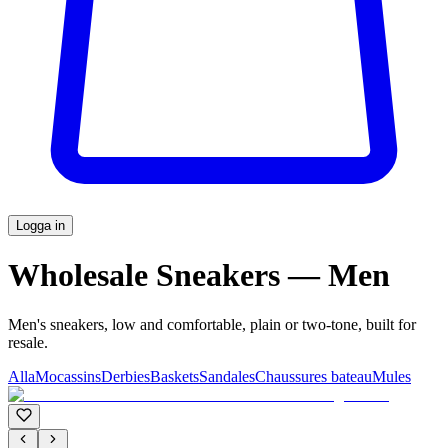
Logga in
Wholesale Sneakers — Men
Men's sneakers, low and comfortable, plain or two-tone, built for
resale.
Alla
Mocassins
Derbies
Baskets
Sandales
Chaussures bateau
Mules