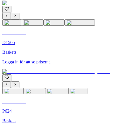
C'M Homme
D1505
Baskets
Logga in för att se priserna
C'M Homme
P624
Baskets