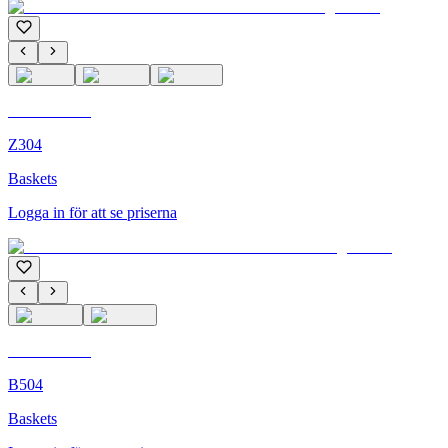
C'M Homme
Z304
Baskets
Logga in för att se priserna
C'M Homme
B504
Baskets