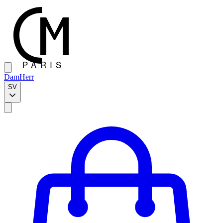
Dam
Herr
SV