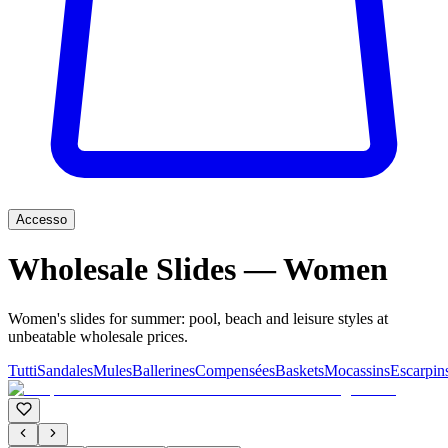
Accesso
Wholesale Slides — Women
Women's slides for summer: pool, beach and leisure styles at
unbeatable wholesale prices.
Tutti
Sandales
Mules
Ballerines
Compensées
Baskets
Mocassins
Escarpin