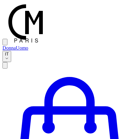
Donna
Uomo
IT