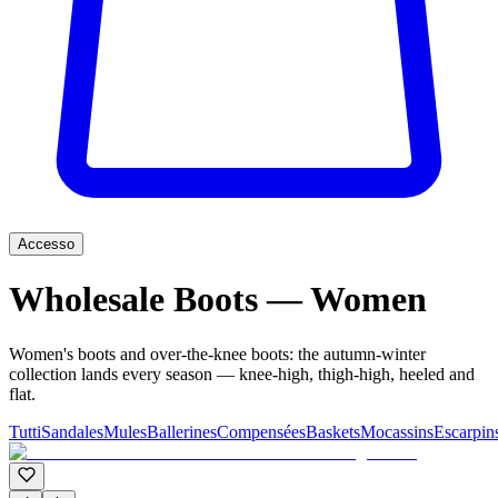
Accesso
Wholesale Boots — Women
Women's boots and over-the-knee boots: the autumn-winter
collection lands every season — knee-high, thigh-high, heeled and
flat.
Tutti
Sandales
Mules
Ballerines
Compensées
Baskets
Mocassins
Escarpin