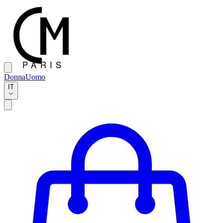
Donna
Uomo
IT