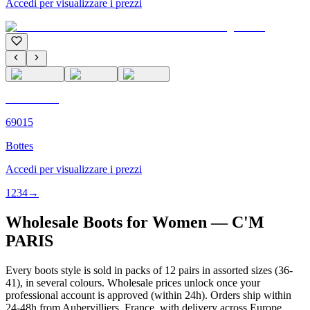
Accedi per visualizzare i prezzi
C'M PARIS
69015
Bottes
Accedi per visualizzare i prezzi
1
2
3
4
→
Wholesale Boots for Women — C'M
PARIS
Every boots style is sold in packs of 12 pairs in assorted sizes (36-
41), in several colours. Wholesale prices unlock once your
professional account is approved (within 24h). Orders ship within
24-48h from Aubervilliers, France, with delivery across Europe.