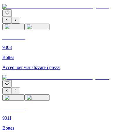
C'M PARIS
9308
Bottes
Accedi per visualizzare i prezzi
C'M PARIS
9311
Bottes