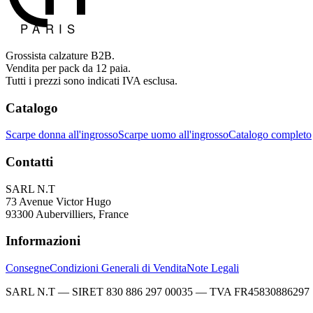
Grossista calzature B2B.
Vendita per pack da 12 paia.
Tutti i prezzi sono indicati IVA esclusa.
Catalogo
Scarpe donna all'ingrosso
Scarpe uomo all'ingrosso
Catalogo completo
Contatti
SARL N.T
73 Avenue Victor Hugo
93300 Aubervilliers, France
Informazioni
Consegne
Condizioni Generali di Vendita
Note Legali
SARL N.T — SIRET 830 886 297 00035 — TVA FR45830886297