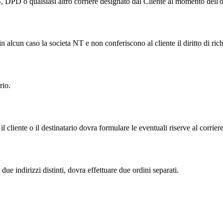
 DPD o qualsiasi altro corriere designato dal Cliente al momento dell'o
 alcun caso la societa NT e non conferiscono al cliente il diritto di rich
rio.
 il cliente o il destinatario dovra formulare le eventuali riserve al corri
due indirizzi distinti, dovra effettuare due ordini separati.