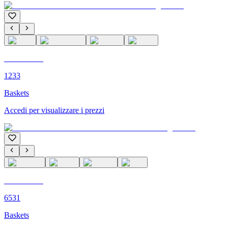
C'M PARIS
1233
Baskets
Accedi per visualizzare i prezzi
C'M PARIS
6531
Baskets