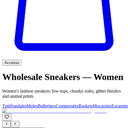
Accesso
Wholesale Sneakers — Women
Women's fashion sneakers: low-tops, chunky soles, glitter finishes
and animal prints.
Tutti
Sandales
Mules
Ballerines
Compensées
Baskets
Mocassins
Escarpin