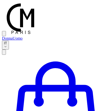
Donna
Uomo
IT