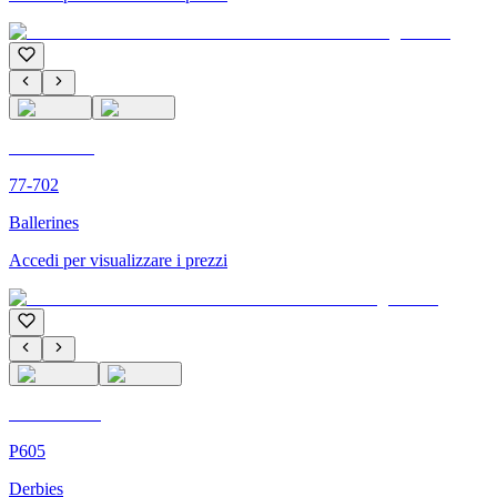
C'M PARIS
77-702
Ballerines
Accedi per visualizzare i prezzi
C'M Homme
P605
Derbies