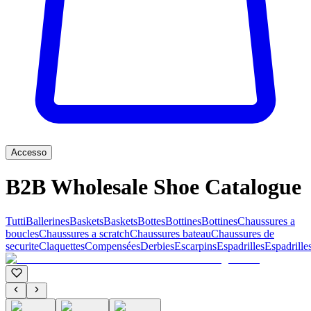
Accesso
B2B Wholesale Shoe Catalogue
Tutti
Ballerines
Baskets
Baskets
Bottes
Bottines
Bottines
Chaussures a
boucles
Chaussures a scratch
Chaussures bateau
Chaussures de
securite
Claquettes
Compensées
Derbies
Escarpins
Espadrilles
Espadrille