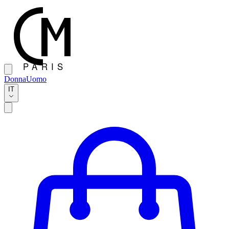
Donna
Uomo
IT