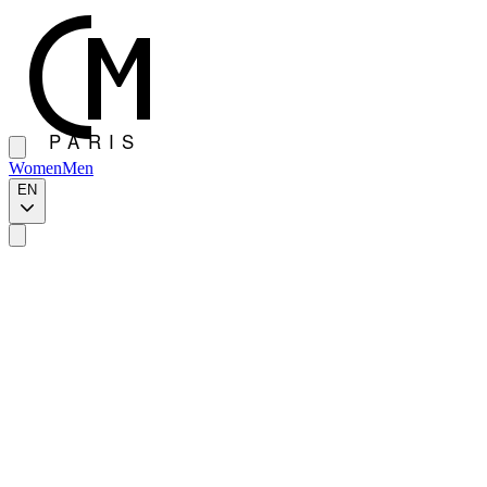
Women
Men
EN