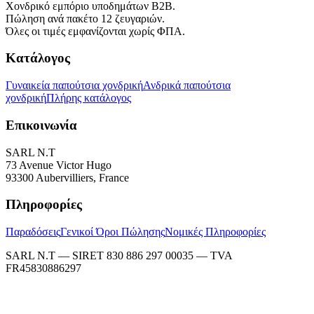
Χονδρικό εμπόριο υποδημάτων B2B.
Πώληση ανά πακέτο 12 ζευγαριών.
Όλες οι τιμές εμφανίζονται χωρίς ΦΠΑ.
Κατάλογος
Γυναικεία παπούτσια χονδρική
Ανδρικά παπούτσια
χονδρική
Πλήρης κατάλογος
Επικοινωνία
SARL N.T
73 Avenue Victor Hugo
93300 Aubervilliers, France
Πληροφορίες
Παραδόσεις
Γενικοί Όροι Πώλησης
Νομικές Πληροφορίες
SARL N.T — SIRET 830 886 297 00035 — TVA
FR45830886297