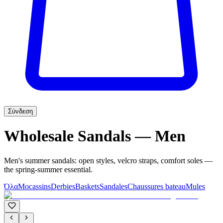
Σύνδεση
Wholesale Sandals — Men
Men's summer sandals: open styles, velcro straps, comfort soles —
the spring-summer essential.
Όλα
Mocassins
Derbies
Baskets
Sandales
Chaussures bateau
Mules