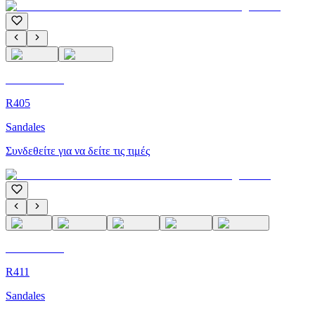
C'M Homme
R405
Sandales
Συνδεθείτε για να δείτε τις τιμές
C'M Homme
R411
Sandales