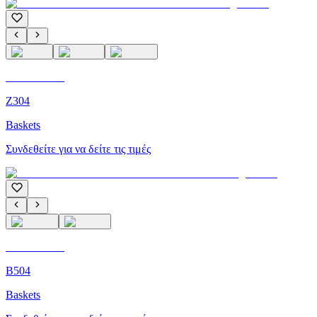
C'M Homme
Z304
Baskets
Συνδεθείτε για να δείτε τις τιμές
C'M Homme
B504
Baskets