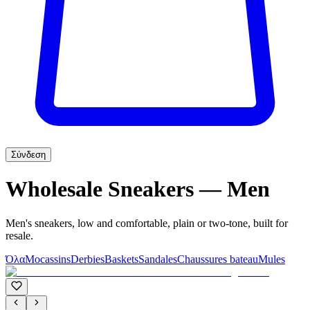
Σύνδεση
Wholesale Sneakers — Men
Men's sneakers, low and comfortable, plain or two-tone, built for
resale.
Όλα
Mocassins
Derbies
Baskets
Sandales
Chaussures bateau
Mules