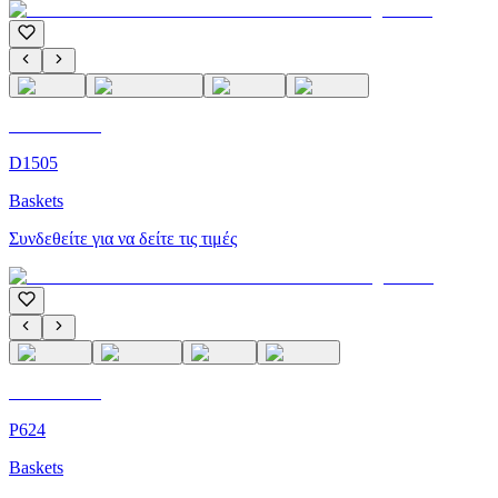
C'M Homme
D1505
Baskets
Συνδεθείτε για να δείτε τις τιμές
C'M Homme
P624
Baskets