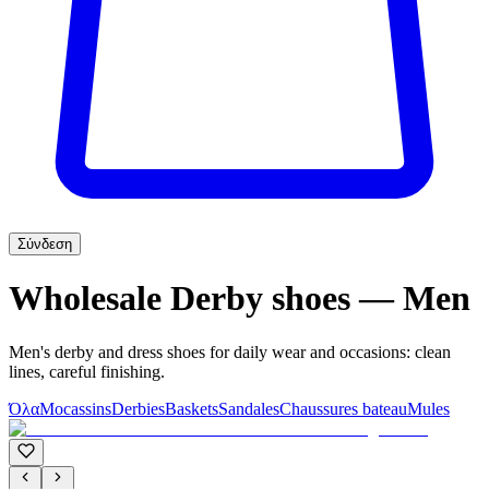
Σύνδεση
Wholesale Derby shoes — Men
Men's derby and dress shoes for daily wear and occasions: clean
lines, careful finishing.
Όλα
Mocassins
Derbies
Baskets
Sandales
Chaussures bateau
Mules