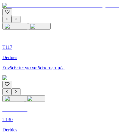
C'M Homme
T117
Derbies
Συνδεθείτε για να δείτε τις τιμές
C'M Homme
T130
Derbies