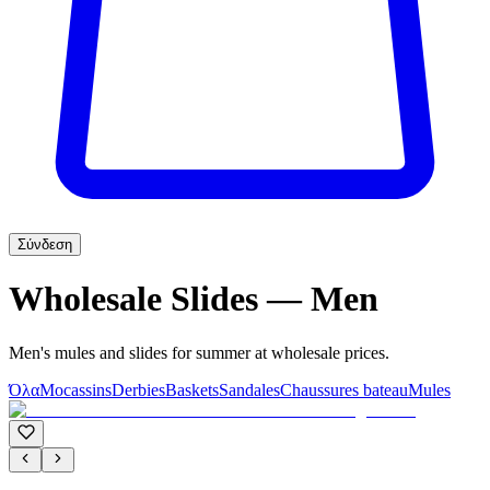
Σύνδεση
Wholesale Slides — Men
Men's mules and slides for summer at wholesale prices.
Όλα
Mocassins
Derbies
Baskets
Sandales
Chaussures bateau
Mules