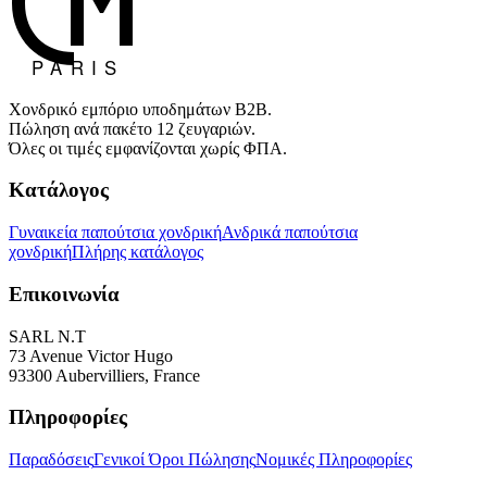
Χονδρικό εμπόριο υποδημάτων B2B.
Πώληση ανά πακέτο 12 ζευγαριών.
Όλες οι τιμές εμφανίζονται χωρίς ΦΠΑ.
Κατάλογος
Γυναικεία παπούτσια χονδρική
Ανδρικά παπούτσια
χονδρική
Πλήρης κατάλογος
Επικοινωνία
SARL N.T
73 Avenue Victor Hugo
93300 Aubervilliers, France
Πληροφορίες
Παραδόσεις
Γενικοί Όροι Πώλησης
Νομικές Πληροφορίες