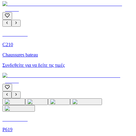
C'M Homme
C210
Chaussures bateau
Συνδεθείτε για να δείτε τις τιμές
C'M Homme
P619