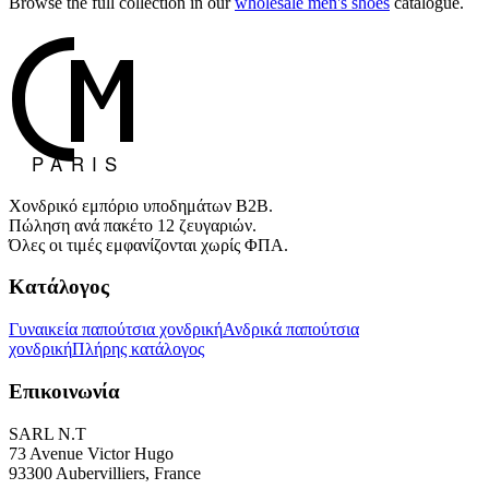
Browse the full collection in our
wholesale men's shoes
catalogue.
Χονδρικό εμπόριο υποδημάτων B2B.
Πώληση ανά πακέτο 12 ζευγαριών.
Όλες οι τιμές εμφανίζονται χωρίς ΦΠΑ.
Κατάλογος
Γυναικεία παπούτσια χονδρική
Ανδρικά παπούτσια
χονδρική
Πλήρης κατάλογος
Επικοινωνία
SARL N.T
73 Avenue Victor Hugo
93300 Aubervilliers, France