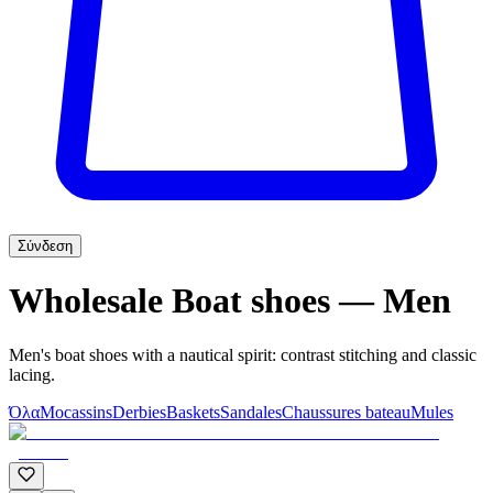
Σύνδεση
Wholesale Boat shoes — Men
Men's boat shoes with a nautical spirit: contrast stitching and classic
lacing.
Όλα
Mocassins
Derbies
Baskets
Sandales
Chaussures bateau
Mules