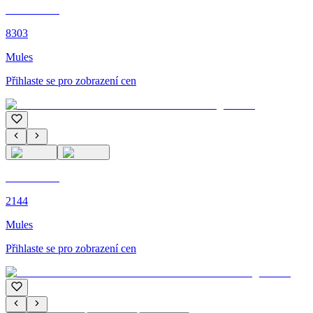
C'M PARIS
8303
Mules
Přihlaste se pro zobrazení cen
C'M PARIS
2144
Mules
Přihlaste se pro zobrazení cen