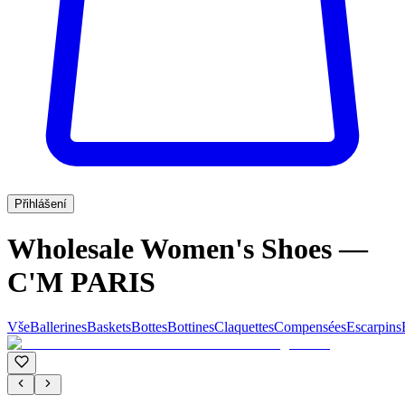
Přihlášení
Wholesale Women's Shoes —
C'M PARIS
Vše
Ballerines
Baskets
Bottes
Bottines
Claquettes
Compensées
Escarpins