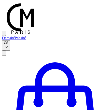
Dámské
Pánské
CS