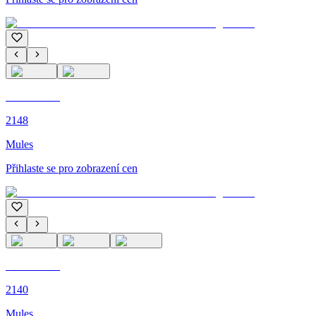
C'M PARIS
2148
Mules
Přihlaste se pro zobrazení cen
C'M PARIS
2140
Mules