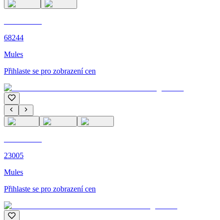
C'M PARIS
68244
Mules
Přihlaste se pro zobrazení cen
C'M PARIS
23005
Mules
Přihlaste se pro zobrazení cen