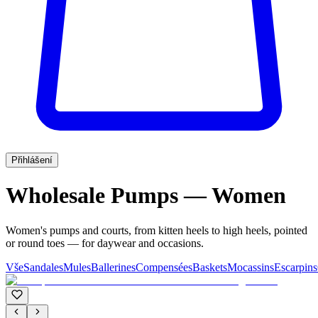
Přihlášení
Wholesale Pumps — Women
Women's pumps and courts, from kitten heels to high heels, pointed
or round toes — for daywear and occasions.
Vše
Sandales
Mules
Ballerines
Compensées
Baskets
Mocassins
Escarpins