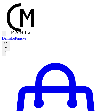
Dámské
Pánské
CS