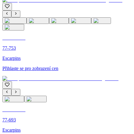
C'M PARIS
77-753
Escarpins
Přihlaste se pro zobrazení cen
C'M PARIS
77-693
Escarpins