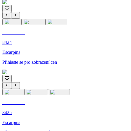
C'M PARIS
8424
Escarpins
Přihlaste se pro zobrazení cen
C'M PARIS
8425
Escarpins