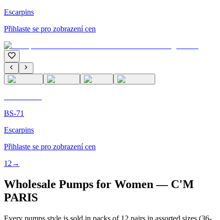
Escarpins
Přihlaste se pro zobrazení cen
C'M PARIS
BS-71
Escarpins
Přihlaste se pro zobrazení cen
1
2
→
Wholesale Pumps for Women — C'M
PARIS
Every pumps style is sold in packs of 12 pairs in assorted sizes (36-