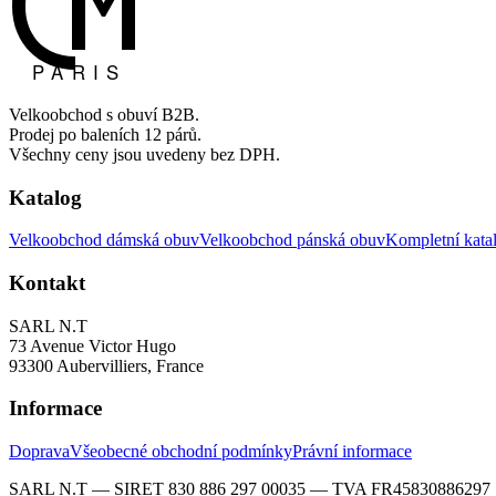
Velkoobchod s obuví B2B.
Prodej po baleních 12 párů.
Všechny ceny jsou uvedeny bez DPH.
Katalog
Velkoobchod dámská obuv
Velkoobchod pánská obuv
Kompletní kata
Kontakt
SARL N.T
73 Avenue Victor Hugo
93300 Aubervilliers, France
Informace
Doprava
Všeobecné obchodní podmínky
Právní informace
SARL N.T — SIRET 830 886 297 00035 — TVA FR45830886297