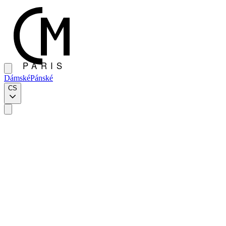
Dámské
Pánské
CS