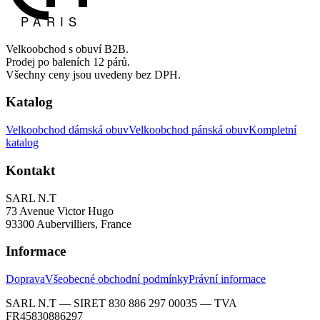
Velkoobchod s obuví B2B.
Prodej po baleních 12 párů.
Všechny ceny jsou uvedeny bez DPH.
Katalog
Velkoobchod dámská obuv
Velkoobchod pánská obuv
Kompletní
katalog
Kontakt
SARL N.T
73 Avenue Victor Hugo
93300 Aubervilliers, France
Informace
Doprava
Všeobecné obchodní podmínky
Právní informace
SARL N.T — SIRET 830 886 297 00035 — TVA
FR45830886297