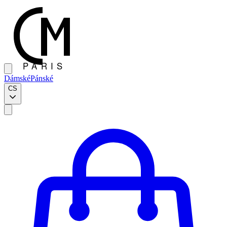
Dámské
Pánské
CS