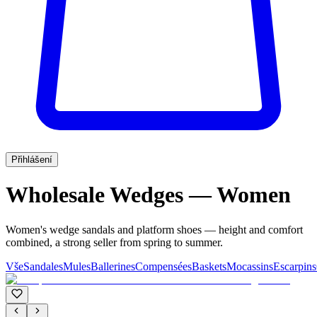
Přihlášení
Wholesale Wedges — Women
Women's wedge sandals and platform shoes — height and comfort
combined, a strong seller from spring to summer.
Vše
Sandales
Mules
Ballerines
Compensées
Baskets
Mocassins
Escarpins