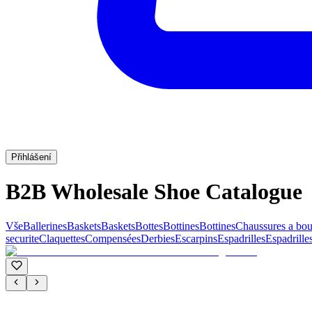
Přihlášení
B2B Wholesale Shoe Catalogue
Vše
Ballerines
Baskets
Baskets
Bottes
Bottines
Bottines
Chaussures a bou
securite
Claquettes
Compensées
Derbies
Escarpins
Espadrilles
Espadrille
C'M PARIS