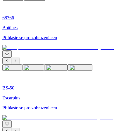
C'M PARIS
68366
Bottines
Přihlaste se pro zobrazení cen
C'M PARIS
BS-50
Escarpins
Přihlaste se pro zobrazení cen