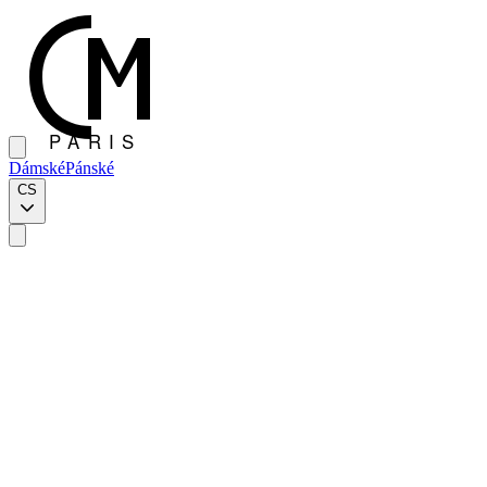
Dámské
Pánské
CS