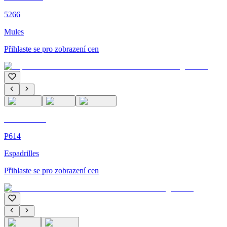
5266
Mules
Přihlaste se pro zobrazení cen
C'M Homme
P614
Espadrilles
Přihlaste se pro zobrazení cen