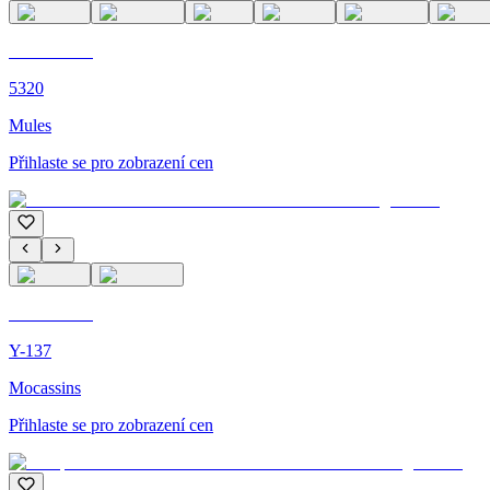
C'M PARIS
5320
Mules
Přihlaste se pro zobrazení cen
C'M PARIS
Y-137
Mocassins
Přihlaste se pro zobrazení cen