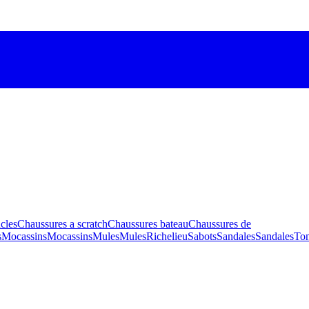
cles
Chaussures a scratch
Chaussures bateau
Chaussures de
s
Mocassins
Mocassins
Mules
Mules
Richelieu
Sabots
Sandales
Sandales
To