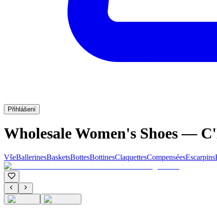
Přihlášení
Wholesale Women's Shoes — 
Vše
Ballerines
Baskets
Bottes
Bottines
Claquettes
Compensées
Escarpins
C'M PARIS