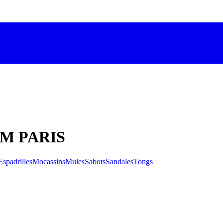
C'M PARIS
Espadrilles
Mocassins
Mules
Sabots
Sandales
Tongs