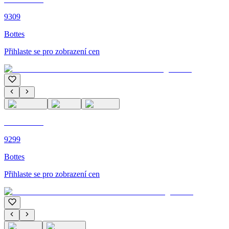
9309
Bottes
Přihlaste se pro zobrazení cen
C'M PARIS
9299
Bottes
Přihlaste se pro zobrazení cen