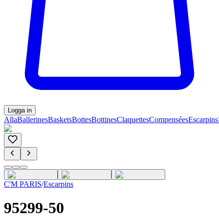
Logga in
Alla
Ballerines
Baskets
Bottes
Bottines
Claquettes
Compensées
Escarpins
C'M PARIS
/
Escarpins
95299-50