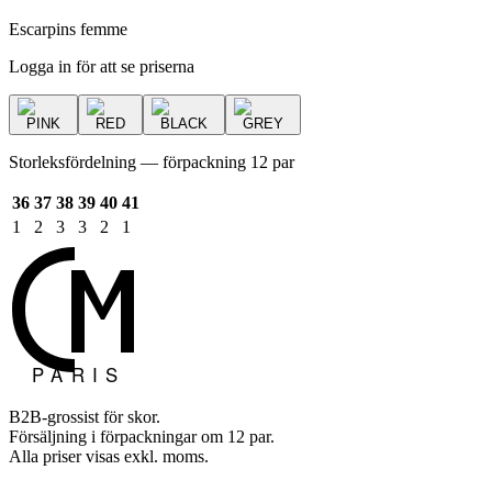
Escarpins femme
Logga in för att se priserna
PINK
RED
BLACK
GREY
Storleksfördelning — förpackning 12 par
36
37
38
39
40
41
1
2
3
3
2
1
B2B-grossist för skor.
Försäljning i förpackningar om 12 par.
Alla priser visas exkl. moms.