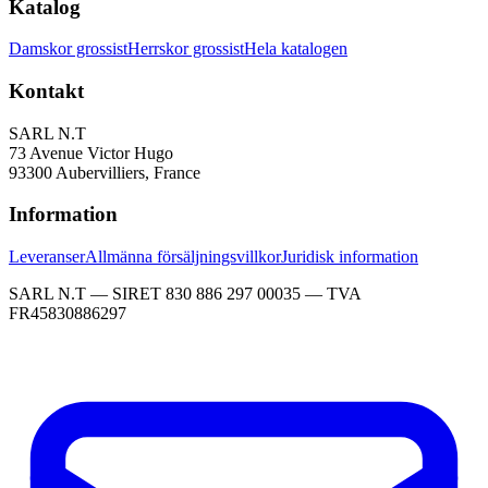
Katalog
Damskor grossist
Herrskor grossist
Hela katalogen
Kontakt
SARL N.T
73 Avenue Victor Hugo
93300 Aubervilliers, France
Information
Leveranser
Allmänna försäljningsvillkor
Juridisk information
SARL N.T — SIRET 830 886 297 00035 — TVA
FR45830886297