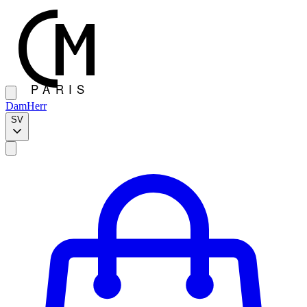
Dam
Herr
SV