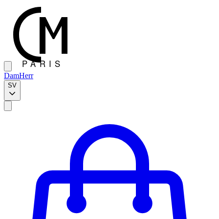
Dam
Herr
SV