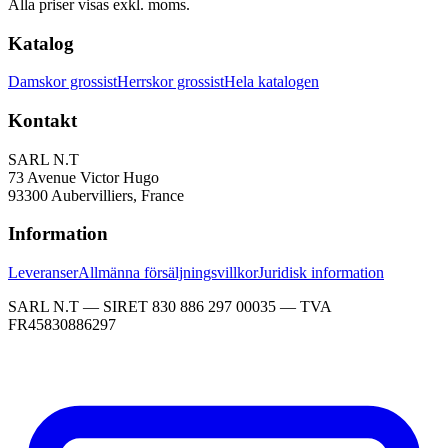
Alla priser visas exkl. moms.
Katalog
Damskor grossist
Herrskor grossist
Hela katalogen
Kontakt
SARL N.T
73 Avenue Victor Hugo
93300 Aubervilliers, France
Information
Leveranser
Allmänna försäljningsvillkor
Juridisk information
SARL N.T — SIRET 830 886 297 00035 — TVA
FR45830886297