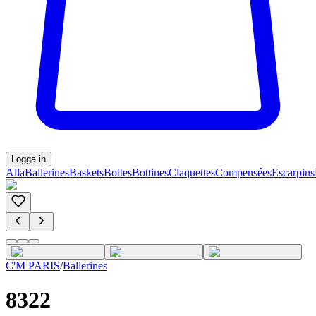
Logga in
Alla
Ballerines
Baskets
Bottes
Bottines
Claquettes
Compensées
Escarpins
C'M PARIS
/
Ballerines
8322