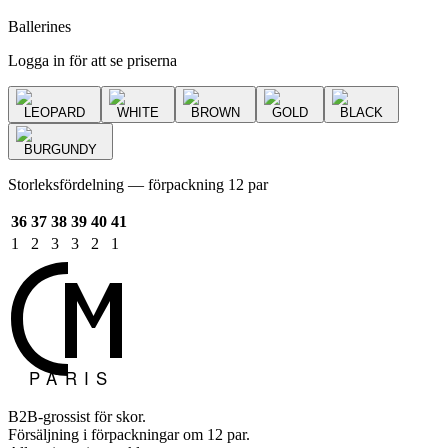
Ballerines
Logga in för att se priserna
LEOPARD
WHITE
BROWN
GOLD
BLACK
BURGUNDY
Storleksfördelning — förpackning 12 par
36
37
38
39
40
41
1
2
3
3
2
1
B2B-grossist för skor.
Försäljning i förpackningar om 12 par.