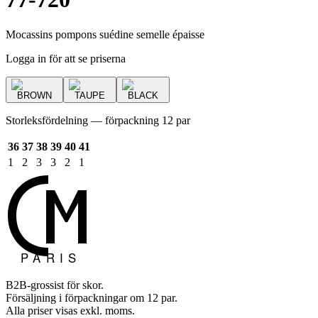
Mocassins pompons suédine semelle épaisse
Logga in för att se priserna
BROWN
TAUPE
BLACK
Storleksfördelning — förpackning 12 par
36
37
38
39
40
41
1
2
3
3
2
1
B2B-grossist för skor.
Försäljning i förpackningar om 12 par.
Alla priser visas exkl. moms.