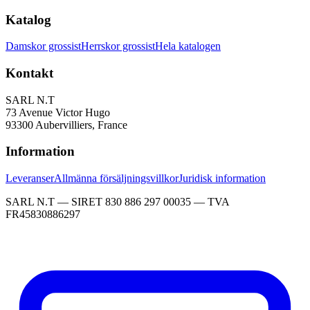
Katalog
Damskor grossist
Herrskor grossist
Hela katalogen
Kontakt
SARL N.T
73 Avenue Victor Hugo
93300 Aubervilliers, France
Information
Leveranser
Allmänna försäljningsvillkor
Juridisk information
SARL N.T — SIRET 830 886 297 00035 — TVA
FR45830886297