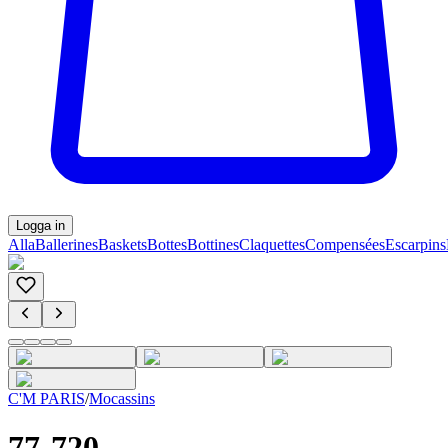
Logga in
Alla
Ballerines
Baskets
Bottes
Bottines
Claquettes
Compensées
Escarpins
C'M PARIS
/
Mocassins
77-720