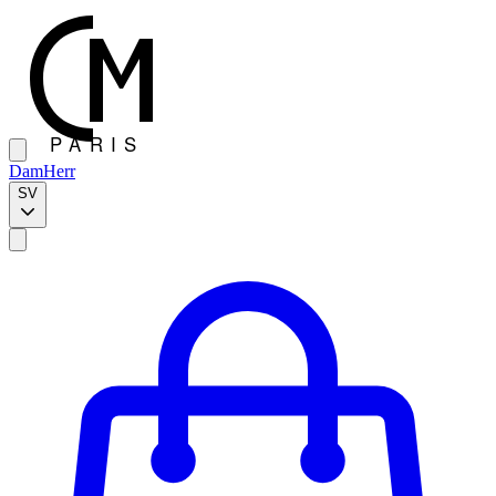
Dam
Herr
SV