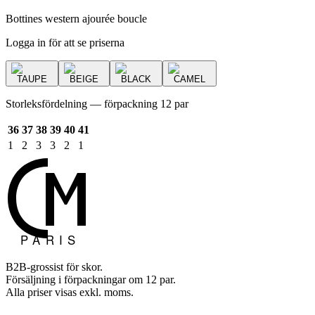
Bottines western ajourée boucle
Logga in för att se priserna
TAUPE
BEIGE
BLACK
CAMEL
Storleksfördelning — förpackning 12 par
36
37
38
39
40
41
1
2
3
3
2
1
B2B-grossist för skor.
Försäljning i förpackningar om 12 par.
Alla priser visas exkl. moms.