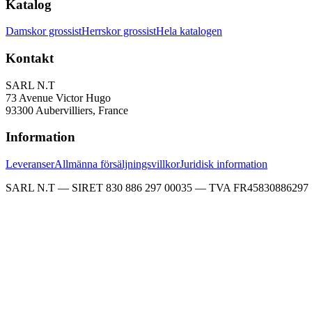
Katalog
Damskor grossist
Herrskor grossist
Hela katalogen
Kontakt
SARL N.T
73 Avenue Victor Hugo
93300 Aubervilliers, France
Information
Leveranser
Allmänna försäljningsvillkor
Juridisk information
SARL N.T — SIRET 830 886 297 00035 — TVA FR45830886297