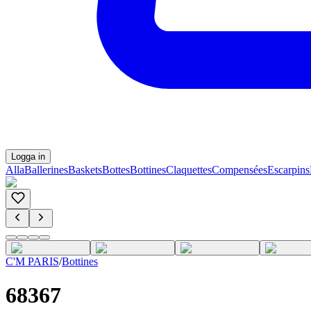
Logga in
Alla
Ballerines
Baskets
Bottes
Bottines
Claquettes
Compensées
Escarpins
C'M PARIS
/
Bottines
68367