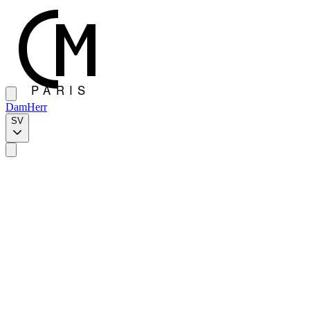
Dam
Herr
SV