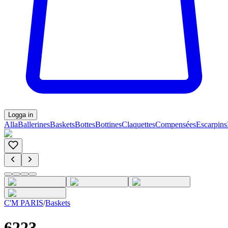
Logga in
Alla
Ballerines
Baskets
Bottes
Bottines
Claquettes
Compensées
Escarpins
C'M PARIS
/
Baskets
6223