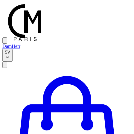
Dam
Herr
SV