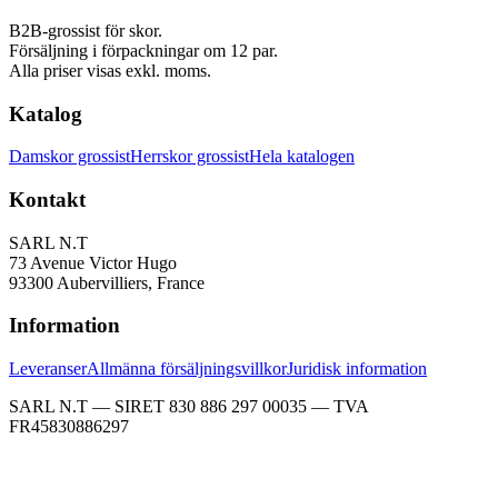
B2B-grossist för skor.
Försäljning i förpackningar om 12 par.
Alla priser visas exkl. moms.
Katalog
Damskor grossist
Herrskor grossist
Hela katalogen
Kontakt
SARL N.T
73 Avenue Victor Hugo
93300 Aubervilliers, France
Information
Leveranser
Allmänna försäljningsvillkor
Juridisk information
SARL N.T — SIRET 830 886 297 00035 — TVA
FR45830886297