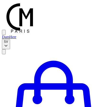
Dam
Herr
SV