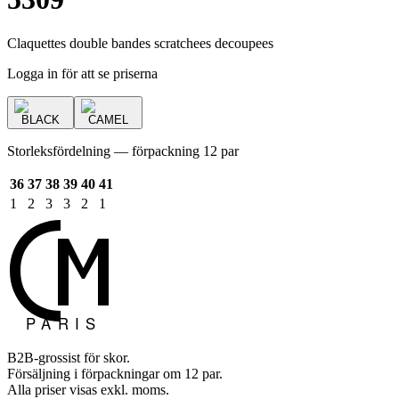
Claquettes double bandes scratchees decoupees
Logga in för att se priserna
BLACK
CAMEL
Storleksfördelning — förpackning 12 par
36
37
38
39
40
41
1
2
3
3
2
1
B2B-grossist för skor.
Försäljning i förpackningar om 12 par.
Alla priser visas exkl. moms.