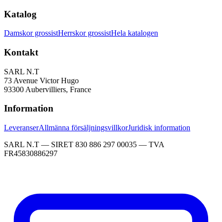
Katalog
Damskor grossist
Herrskor grossist
Hela katalogen
Kontakt
SARL N.T
73 Avenue Victor Hugo
93300 Aubervilliers, France
Information
Leveranser
Allmänna försäljningsvillkor
Juridisk information
SARL N.T — SIRET 830 886 297 00035 — TVA
FR45830886297