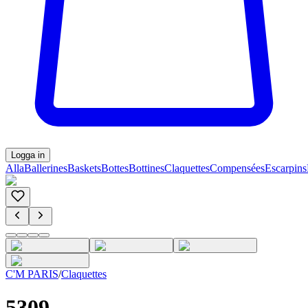
Logga in
Alla
Ballerines
Baskets
Bottes
Bottines
Claquettes
Compensées
Escarpins
C'M PARIS
/
Claquettes
5309