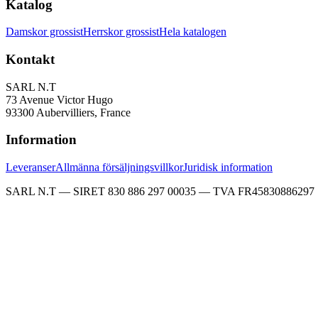
Katalog
Damskor grossist
Herrskor grossist
Hela katalogen
Kontakt
SARL N.T
73 Avenue Victor Hugo
93300 Aubervilliers, France
Information
Leveranser
Allmänna försäljningsvillkor
Juridisk information
SARL N.T — SIRET 830 886 297 00035 — TVA FR45830886297