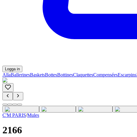
Logga in
Alla
Ballerines
Baskets
Bottes
Bottines
Claquettes
Compensées
Escarpins
C'M PARIS
/
Mules
2166