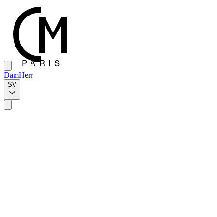
Dam
Herr
SV