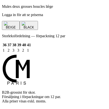
Mules deux grosses boucles liège
Logga in för att se priserna
BEIGE
BLACK
Storleksfördelning — förpackning 12 par
36
37
38
39
40
41
1
2
3
3
2
1
B2B-grossist för skor.
Försäljning i förpackningar om 12 par.
Alla priser visas exkl. moms.