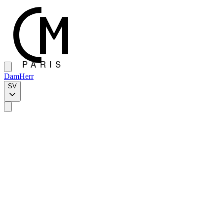
Dam
Herr
SV