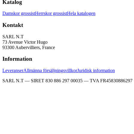
Katalog
Damskor grossist
Herrskor grossist
Hela katalogen
Kontakt
SARL N.T
73 Avenue Victor Hugo
93300 Aubervilliers, France
Information
Leveranser
Allmänna försäljningsvillkor
Juridisk information
SARL N.T — SIRET 830 886 297 00035 — TVA FR45830886297