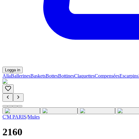
Logga in
Alla
Ballerines
Baskets
Bottes
Bottines
Claquettes
Compensées
Escarpins
C'M PARIS
/
Mules
2160