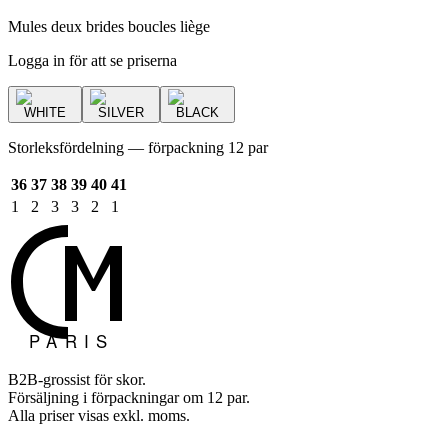
Mules deux brides boucles liège
Logga in för att se priserna
WHITE
SILVER
BLACK
Storleksfördelning — förpackning 12 par
36
37
38
39
40
41
1
2
3
3
2
1
B2B-grossist för skor.
Försäljning i förpackningar om 12 par.
Alla priser visas exkl. moms.