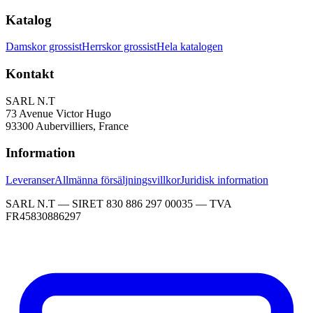
Katalog
Damskor grossist
Herrskor grossist
Hela katalogen
Kontakt
SARL N.T
73 Avenue Victor Hugo
93300 Aubervilliers, France
Information
Leveranser
Allmänna försäljningsvillkor
Juridisk information
SARL N.T — SIRET 830 886 297 00035 — TVA
FR45830886297