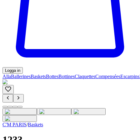
Logga in
Alla
Ballerines
Baskets
Bottes
Bottines
Claquettes
Compensées
Escarpins
C'M PARIS
/
Baskets
1233