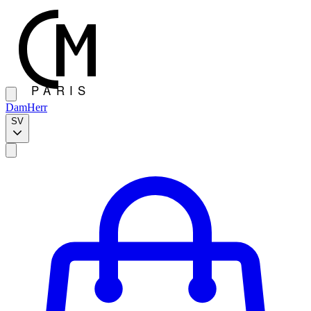
Dam
Herr
SV