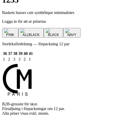
Baskets basses cuir synthétique minimalistes
Logga in för att se priserna
PINK
ALLBLACK
BLACK
NAVY
Storleksfördelning — förpackning 12 par
36
37
38
39
40
41
1
2
3
3
2
1
B2B-grossist för skor.
Försäljning i förpackningar om 12 par.
Alla priser visas exkl. moms.