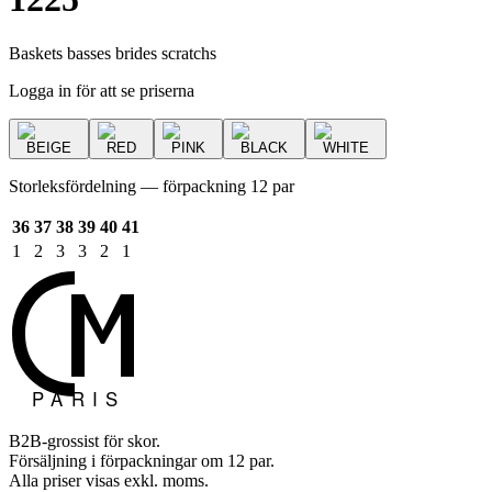
Baskets basses brides scratchs
Logga in för att se priserna
BEIGE
RED
PINK
BLACK
WHITE
Storleksfördelning — förpackning 12 par
36
37
38
39
40
41
1
2
3
3
2
1
B2B-grossist för skor.
Försäljning i förpackningar om 12 par.
Alla priser visas exkl. moms.