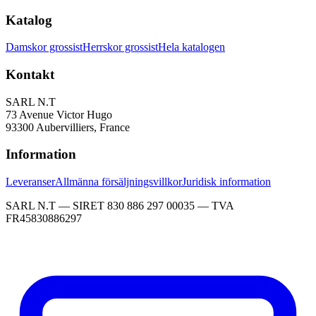
Katalog
Damskor grossist
Herrskor grossist
Hela katalogen
Kontakt
SARL N.T
73 Avenue Victor Hugo
93300 Aubervilliers, France
Information
Leveranser
Allmänna försäljningsvillkor
Juridisk information
SARL N.T — SIRET 830 886 297 00035 — TVA
FR45830886297