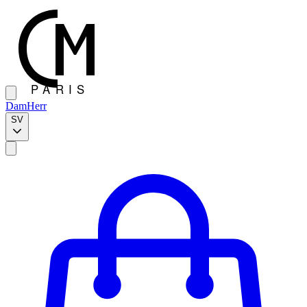
Dam
Herr
SV