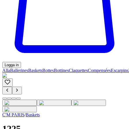
Logga in
Alla
Ballerines
Baskets
Bottes
Bottines
Claquettes
Compensées
Escarpins
C'M PARIS
/
Baskets
1225