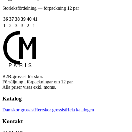
Storleksfördelning — förpackning 12 par
36
37
38
39
40
41
1
2
3
3
2
1
B2B-grossist för skor.
Försäljning i förpackningar om 12 par.
Alla priser visas exkl. moms.
Katalog
Damskor grossist
Herrskor grossist
Hela katalogen
Kontakt