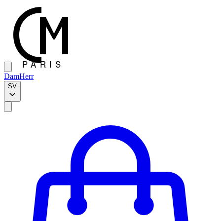
Dam
Herr
SV