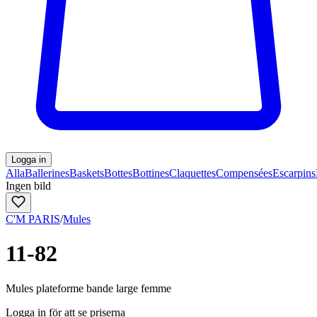
Logga in
Alla
Ballerines
Baskets
Bottes
Bottines
Claquettes
Compensées
Escarpins
Ingen bild
C'M PARIS
/
Mules
11-82
Mules plateforme bande large femme
Logga in för att se priserna