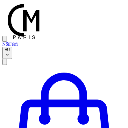
Női
Férfi
HU