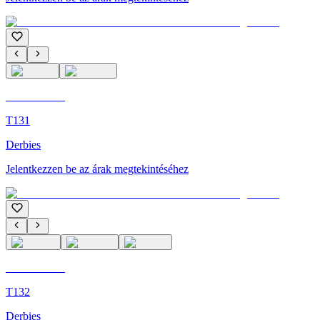
C'M Homme
T131
Derbies
Jelentkezzen be az árak megtekintéséhez
C'M Homme
T132
Derbies