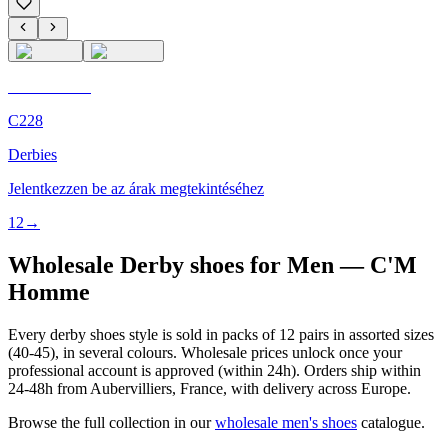
C'M Homme
C228
Derbies
Jelentkezzen be az árak megtekintéséhez
1
2
→
Wholesale Derby shoes for Men — C'M
Homme
Every derby shoes style is sold in packs of 12 pairs in assorted sizes
(40-45), in several colours. Wholesale prices unlock once your
professional account is approved (within 24h). Orders ship within
24-48h from Aubervilliers, France, with delivery across Europe.
Browse the full collection in our
wholesale men's shoes
catalogue.