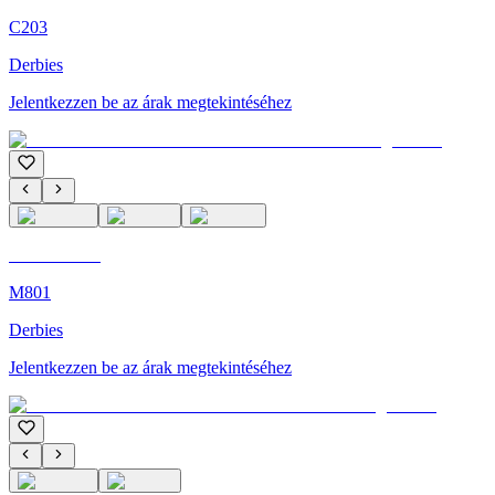
C203
Derbies
Jelentkezzen be az árak megtekintéséhez
C'M Homme
M801
Derbies
Jelentkezzen be az árak megtekintéséhez