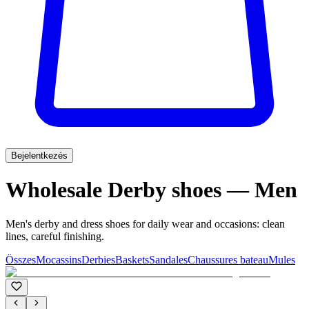
Bejelentkezés
Wholesale Derby shoes — Men
Men's derby and dress shoes for daily wear and occasions: clean
lines, careful finishing.
Összes
Mocassins
Derbies
Baskets
Sandales
Chaussures bateau
Mules