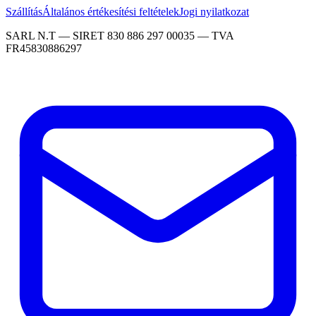
Szállítás
Általános értékesítési feltételek
Jogi nyilatkozat
SARL N.T — SIRET 830 886 297 00035 — TVA
FR45830886297