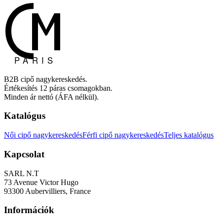
B2B cipő nagykereskedés.
Értékesítés 12 páras csomagokban.
Minden ár nettó (ÁFA nélkül).
Katalógus
Női cipő nagykereskedés
Férfi cipő nagykereskedés
Teljes katalógus
Kapcsolat
SARL N.T
73 Avenue Victor Hugo
93300 Aubervilliers, France
Információk