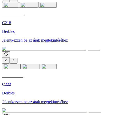
C'M Homme
C218
Derbies
Jelentkezzen be az árak megtekintéséhez
C'M Homme
C222
Derbies
Jelentkezzen be az árak megtekintéséhez