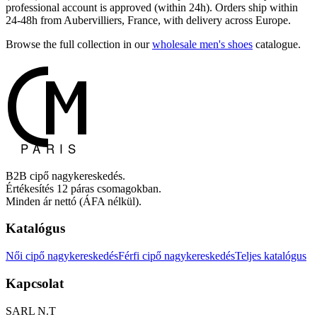
professional account is approved (within 24h). Orders ship within
24-48h from Aubervilliers, France, with delivery across Europe.
Browse the full collection in our
wholesale men's shoes
catalogue.
B2B cipő nagykereskedés.
Értékesítés 12 páras csomagokban.
Minden ár nettó (ÁFA nélkül).
Katalógus
Női cipő nagykereskedés
Férfi cipő nagykereskedés
Teljes katalógus
Kapcsolat
SARL N.T