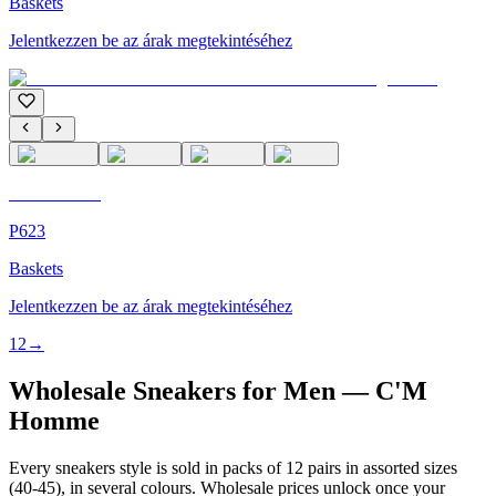
Baskets
Jelentkezzen be az árak megtekintéséhez
C'M Homme
P623
Baskets
Jelentkezzen be az árak megtekintéséhez
1
2
→
Wholesale Sneakers for Men — C'M
Homme
Every sneakers style is sold in packs of 12 pairs in assorted sizes
(40-45), in several colours. Wholesale prices unlock once your