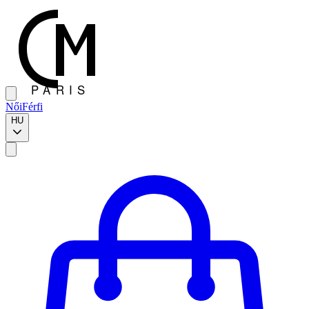
Női
Férfi
HU