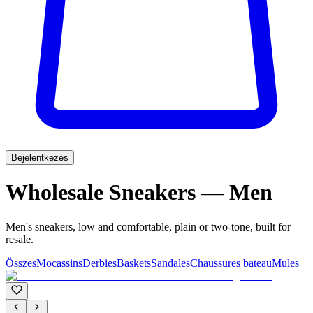
Bejelentkezés
Wholesale Sneakers — Men
Men's sneakers, low and comfortable, plain or two-tone, built for
resale.
Összes
Mocassins
Derbies
Baskets
Sandales
Chaussures bateau
Mules