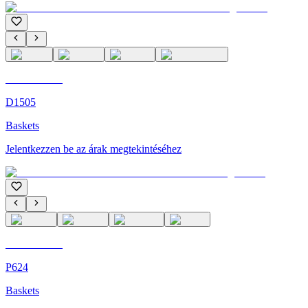
C'M Homme
D1505
Baskets
Jelentkezzen be az árak megtekintéséhez
C'M Homme
P624
Baskets