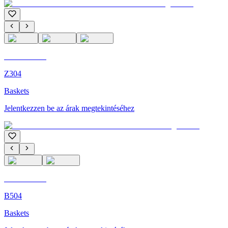
C'M Homme
Z304
Baskets
Jelentkezzen be az árak megtekintéséhez
C'M Homme
B504
Baskets