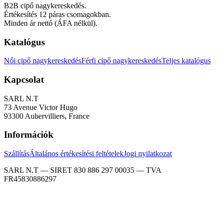
B2B cipő nagykereskedés.
Értékesítés 12 páras csomagokban.
Minden ár nettó (ÁFA nélkül).
Katalógus
Női cipő nagykereskedés
Férfi cipő nagykereskedés
Teljes katalógus
Kapcsolat
SARL N.T
73 Avenue Victor Hugo
93300 Aubervilliers, France
Információk
Szállítás
Általános értékesítési feltételek
Jogi nyilatkozat
SARL N.T — SIRET 830 886 297 00035 — TVA
FR45830886297