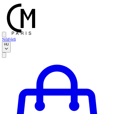
Női
Férfi
HU