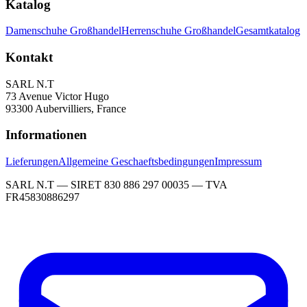
Katalog
Damenschuhe Großhandel
Herrenschuhe Großhandel
Gesamtkatalog
Kontakt
SARL N.T
73 Avenue Victor Hugo
93300 Aubervilliers, France
Informationen
Lieferungen
Allgemeine Geschaeftsbedingungen
Impressum
SARL N.T — SIRET 830 886 297 00035 — TVA
FR45830886297