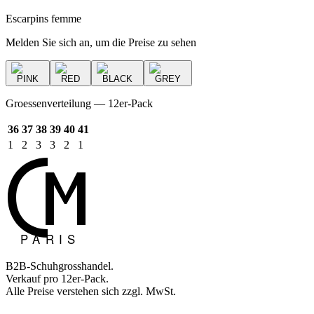
Escarpins femme
Melden Sie sich an, um die Preise zu sehen
PINK
RED
BLACK
GREY
Groessenverteilung — 12er-Pack
36
37
38
39
40
41
1
2
3
3
2
1
B2B-Schuhgrosshandel.
Verkauf pro 12er-Pack.
Alle Preise verstehen sich zzgl. MwSt.