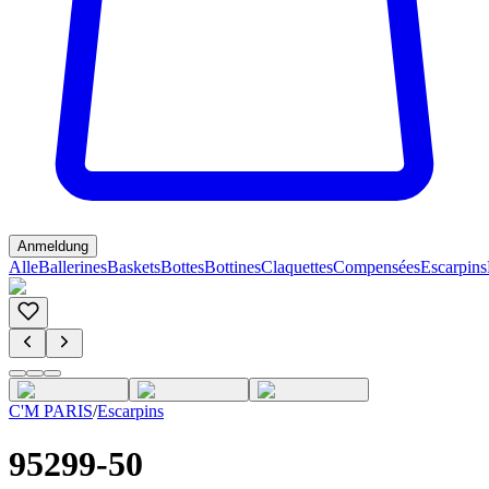
Anmeldung
Alle
Ballerines
Baskets
Bottes
Bottines
Claquettes
Compensées
Escarpins
C'M PARIS
/
Escarpins
95299-50