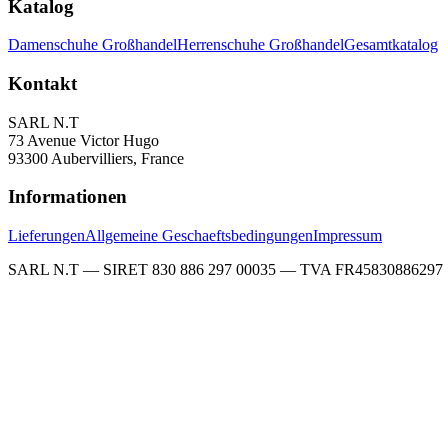
Katalog
Damenschuhe Großhandel
Herrenschuhe Großhandel
Gesamtkatalog
Kontakt
SARL N.T
73 Avenue Victor Hugo
93300 Aubervilliers, France
Informationen
Lieferungen
Allgemeine Geschaeftsbedingungen
Impressum
SARL N.T — SIRET 830 886 297 00035 — TVA FR45830886297