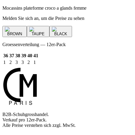
Mocassins plateforme croco a glands femme
Melden Sie sich an, um die Preise zu sehen
BROWN
TAUPE
BLACK
Groessenverteilung — 12er-Pack
36
37
38
39
40
41
1
2
3
3
2
1
B2B-Schuhgrosshandel.
Verkauf pro 12er-Pack.
Alle Preise verstehen sich zzgl. MwSt.