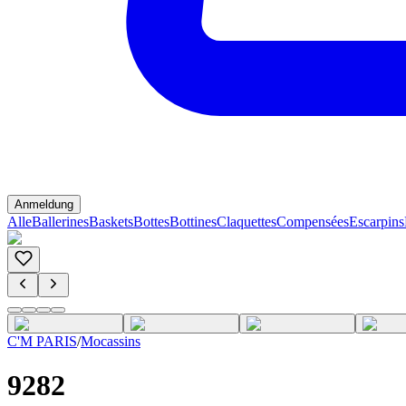
Anmeldung
Alle
Ballerines
Baskets
Bottes
Bottines
Claquettes
Compensées
Escarpins
C'M PARIS
/
Mocassins
9282