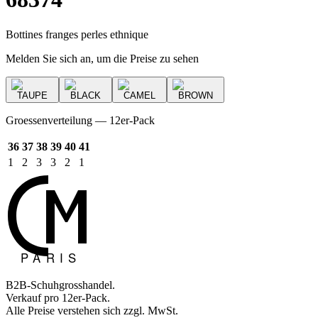
Bottines franges perles ethnique
Melden Sie sich an, um die Preise zu sehen
TAUPE
BLACK
CAMEL
BROWN
Groessenverteilung — 12er-Pack
36
37
38
39
40
41
1
2
3
3
2
1
B2B-Schuhgrosshandel.
Verkauf pro 12er-Pack.
Alle Preise verstehen sich zzgl. MwSt.