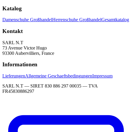
Katalog
Damenschuhe Großhandel
Herrenschuhe Großhandel
Gesamtkatalog
Kontakt
SARL N.T
73 Avenue Victor Hugo
93300 Aubervilliers, France
Informationen
Lieferungen
Allgemeine Geschaeftsbedingungen
Impressum
SARL N.T — SIRET 830 886 297 00035 — TVA
FR45830886297