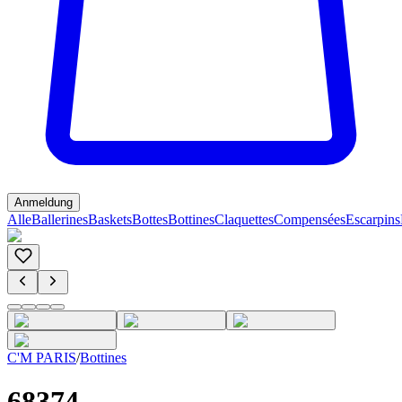
Anmeldung
Alle
Ballerines
Baskets
Bottes
Bottines
Claquettes
Compensées
Escarpins
C'M PARIS
/
Bottines
68374